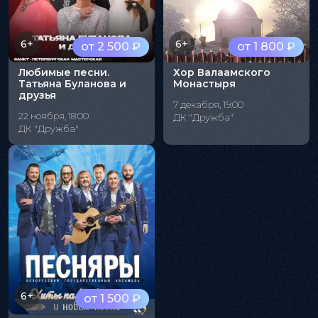
6+
6+
от 2 500 ₽
от 1 800 ₽
Любимые песни.
Хор Валаамского
Татьяна Буланова и
Монастыря
друзья
7 декабря, 19:00
22 ноября, 18:00
ДК "Дружба"
ДК "Дружба"
6+
от 1 500 ₽