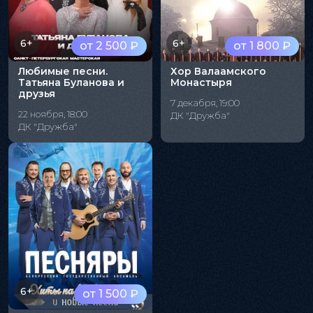
6+
6+
от 2 500 ₽
от 1 800 ₽
Любимые песни.
Хор Валаамского
Татьяна Буланова и
Монастыря
друзья
7 декабря, 19:00
22 ноября, 18:00
ДК "Дружба"
ДК "Дружба"
6+
от 1 500 ₽