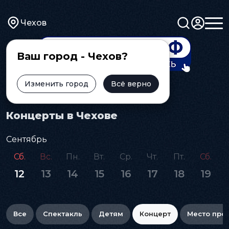
Чехов
Ваш город - Чехов?
Изменить город
Всё верно
Главная
Афиша
Концерт
Концерты в Чехове
Сентябрь
Сб.
Вс.
Пн.
Вт.
Ср.
Чт.
Пт.
Сб.
12
13
14
15
16
17
18
19
Все
Спектакль
Детям
Концерт
Место про