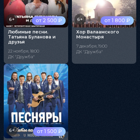
6+
6+
от 2 500 ₽
от 1 800 ₽
Любимые песни.
Хор Валаамского
Татьяна Буланова и
Монастыря
друзья
7 декабря, 19:00
22 ноября, 18:00
ДК "Дружба"
ДК "Дружба"
6+
от 1 500 ₽