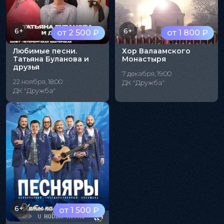
6+
6+
от 2 500 ₽
от 1 800 ₽
Любимые песни.
Хор Валаамского
Татьяна Буланова и
Монастыря
друзья
7 декабря, 19:00
22 ноября, 18:00
ДК "Дружба"
ДК "Дружба"
6+
от 1 500 ₽