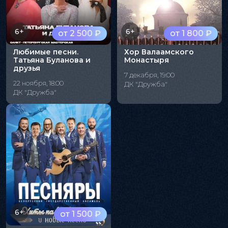
6+
6+
от 2 500 ₽
от 1 800 ₽
Любимые песни.
Хор Валаамского
Татьяна Буланова и
Монастыря
друзья
7 декабря, 19:00
22 ноября, 18:00
ДК "Дружба"
ДК "Дружба"
6+
от 1 500 ₽