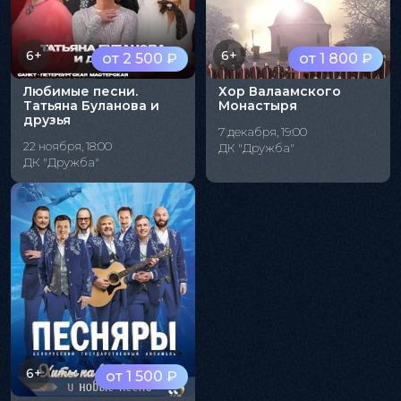
6+
6+
от 2 500 ₽
от 1 800 ₽
Любимые песни.
Хор Валаамского
Татьяна Буланова и
Монастыря
друзья
7 декабря, 19:00
22 ноября, 18:00
ДК "Дружба"
ДК "Дружба"
6+
от 1 500 ₽