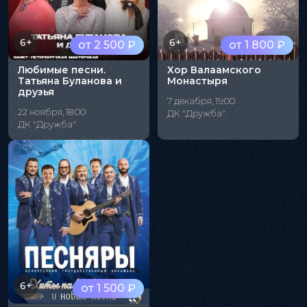
6+
6+
от 2 500 ₽
от 1 800 ₽
Любимые песни.
Хор Валаамского
Татьяна Буланова и
Монастыря
друзья
7 декабря, 19:00
22 ноября, 18:00
ДК "Дружба"
ДК "Дружба"
6+
от 1 500 ₽