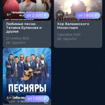
6+
6+
от 2 500 ₽
от 1 800 ₽
Любимые песни.
Хор Валаамского
Татьяна Буланова и
Монастыря
друзья
7 декабря, 19:00
22 ноября, 18:00
ДК "Дружба"
ДК "Дружба"
6+
от 1 500 ₽