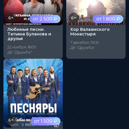
6+
6+
от 2 500 ₽
от 1 800 ₽
Любимые песни.
Хор Валаамского
Татьяна Буланова и
Монастыря
друзья
7 декабря, 19:00
22 ноября, 18:00
ДК "Дружба"
ДК "Дружба"
6+
от 1 500 ₽