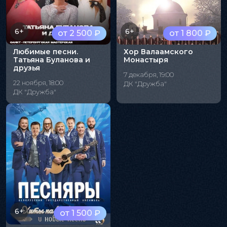
6+
6+
от 2 500 ₽
от 1 800 ₽
Любимые песни.
Хор Валаамского
Татьяна Буланова и
Монастыря
друзья
7 декабря, 19:00
22 ноября, 18:00
ДК "Дружба"
ДК "Дружба"
6+
от 1 500 ₽