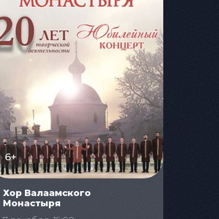
6+
Хор Валаамского
Монастыря