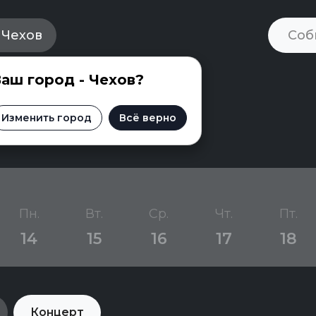
Чехов
аш город - Чехов?
Чехове
Изменить город
Всё верно
Пн.
Вт.
Ср.
Чт.
Пт.
14
15
16
17
18
Концерт