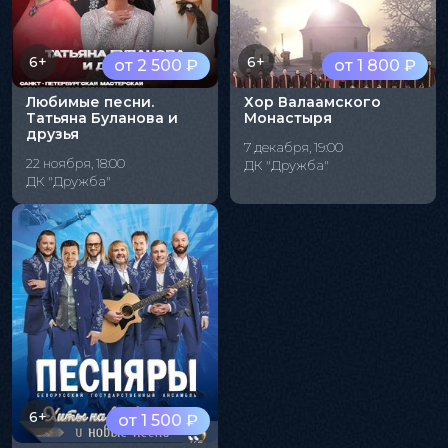
6+
6+
от 2 500 ₽
от 1 800 ₽
Любимые песни.
Хор Валаамского
Татьяна Буланова и
Монастыря
друзья
7 декабря, 19:00
22 ноября, 18:00
ДК "Дружба"
ДК "Дружба"
6+
от 1 500 ₽