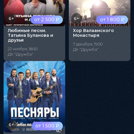
6+
6+
от 2 500 ₽
от 1 800 ₽
Любимые песни.
Хор Валаамского
Татьяна Буланова и
Монастыря
друзья
7 декабря, 19:00
22 ноября, 18:00
ДК "Дружба"
ДК "Дружба"
6+
от 1 500 ₽