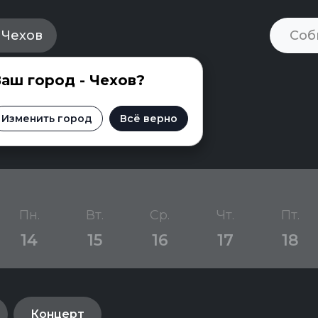
Чехов
аш город - Чехов?
 Чехове
Изменить город
Всё верно
Пн.
Вт.
Ср.
Чт.
Пт.
14
15
16
17
18
Концерт